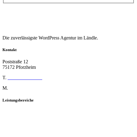
Die zuverlässigste WordPress Agentur im Ländle.
Kontakt
Poststraße 12
75172 Pforzheim
T.
07231 16899-292
M.
admin@info-unit08.de
Leistungsbereiche
WordPress Agentur
Shopware Agentur
Online Marketing Agentur
Employer Branding Agentur