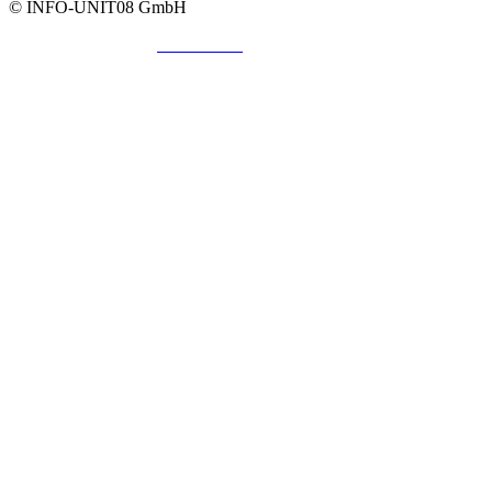
© INFO-UNIT08 GmbH
Impressum
AGB
Datenschutz