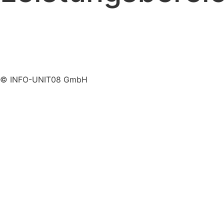
WordPress Agentur
Shopware Agentur
Online Marketing Agentur
Employer Branding Agentur
© INFO-UNIT08 GmbH
Impressum
AGB
Datenschutz