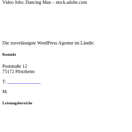
Video Jobs: Dancing Man – stock.adobe.com
Die zuverlässigste WordPress Agentur im Ländle.
Kontakt
Poststraße 12
75172 Pforzheim
T.
07231 16899-292
M.
admin@info-unit08.de
Leistungsbereiche
WordPress Agentur
Shopware Agentur
Online Marketing Agentur
Employer Branding Agentur