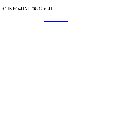
© INFO-UNIT08 GmbH
Impressum
AGB
Datenschutz