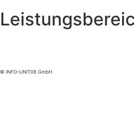
Leistungsberei
WordPress Agentur
Shopware Agentur
Online Marketing Agentur
Employer Branding Agentur
© INFO-UNIT08 GmbH
Impressum
AGB
Datenschutz