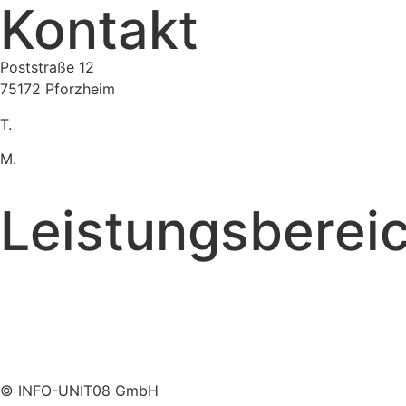
Kontakt
Poststraße 12
75172 Pforzheim
T.
07231 16899-292
M.
admin@info-unit08.de
Leistungsberei
WordPress Agentur
Shopware Agentur
Online Marketing Agentur
Employer Branding Agentur
© INFO-UNIT08 GmbH